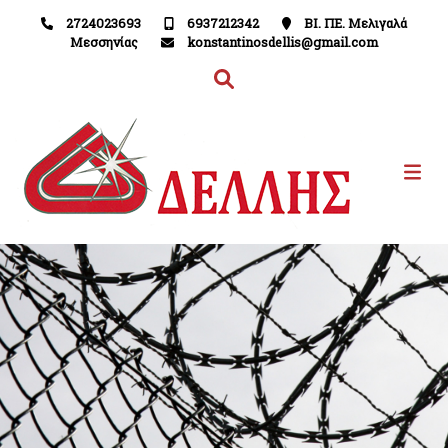
2724023693
6937212342
ΒΙ. ΠΕ. Μελιγαλά
Μεσσηνίας
konstantinosdellis@gmail.com